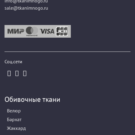
info@tkanimnogo.ru
sale@tkanimnogo.ru
Соц.сети
Обивочные ткани
Велюр
Бархат
Жаккард