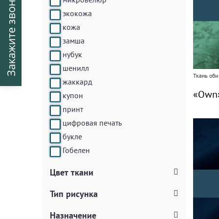
Закажите звонок
экокожа
кожа
замша
нубук
шенилл
Ткань оби
жаккард
«Own»
купон
принт
цифровая печать
букле
Гобелен
Цвет ткани
Тип рисунка
Назначение