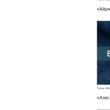
«Айри
Ткань оби
«Аляс