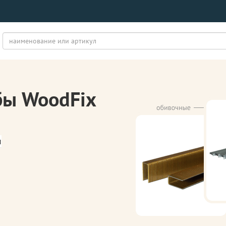
бы WoodFix
м