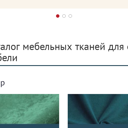
алог мебельных тканей для
бели
р