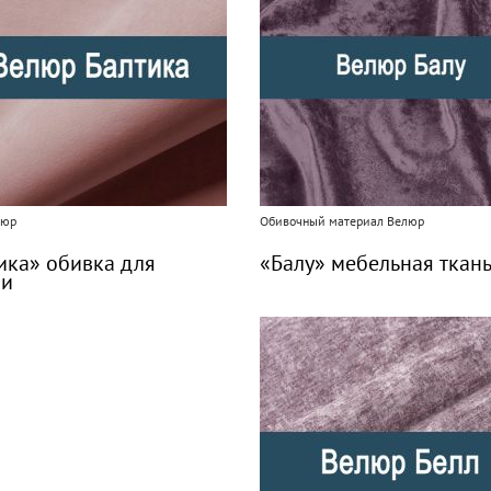
люр
Обивочный материал Велюр
ика» обивка для
«Балу» мебельная ткан
ли