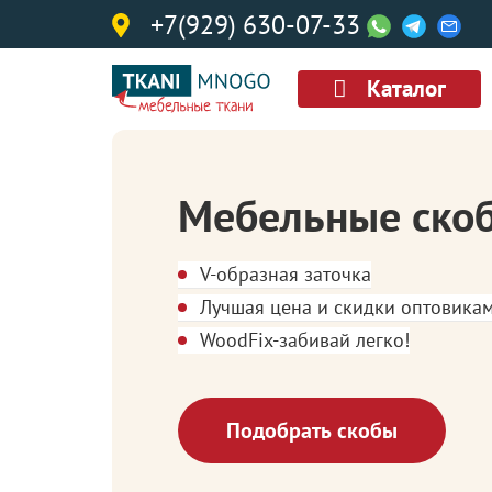
+7(929) 630-07-33
Каталог
Мебельные ско
V-образная заточка
Лучшая цена и скидки оптовика
WoodFix-забивай легко!
Подобрать скобы