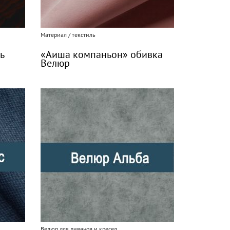
Материал / текстиль
ь
«Аиша компаньон» обивка
Велюр
Велюр для диванов и кресел