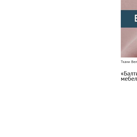
Ткани Ве
«Балт
мебе