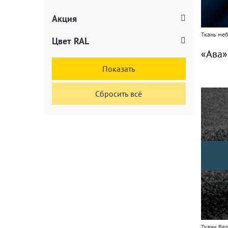
Акция
Ткань ме
Цвет RAL
«Ава»
Показать
Сбросить всё
Ткани Ве