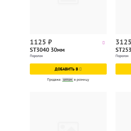
1125
₽
312
ST3040 30мм
ST25
Поролон
Поролон
ДОБАВИТЬ В
Продажа:
оптом
в розницу