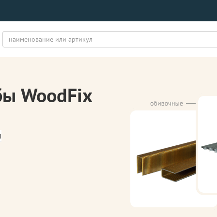
бы WoodFix
м