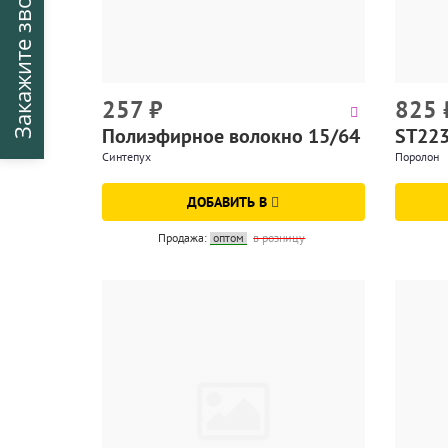
Закажите звонок
257
₽
825
Полиэфирное волокно 15/64
ST22
Синтепух
Поролон
ДОБАВИТЬ В
Продажа:
оптом
в розницу