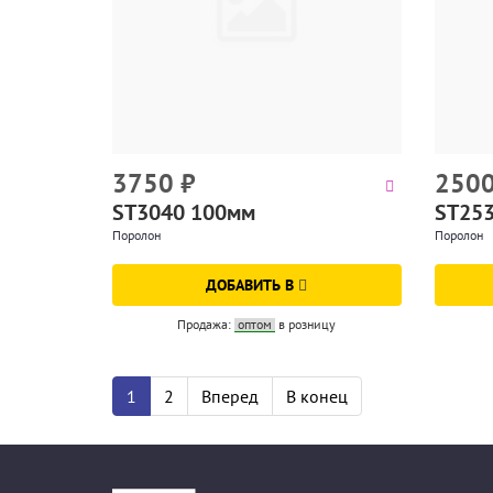
3750
₽
250
ST3040 100мм
ST25
Поролон
Поролон
ДОБАВИТЬ В
Продажа:
оптом
в розницу
1
2
Вперед
В конец