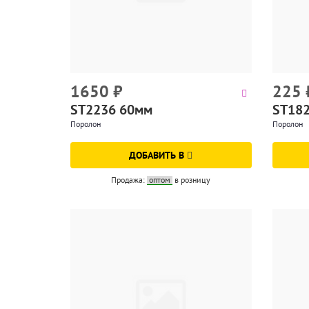
1650
₽
225
ST2236 60мм
ST18
Поролон
Поролон
ДОБАВИТЬ В
Продажа:
оптом
в розницу