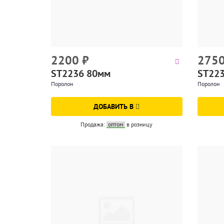
2200
₽
275
ST2236 80мм
ST22
Поролон
Поролон
ДОБАВИТЬ В
Продажа:
оптом
в розницу