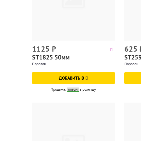
1125
₽
625
ST1825 50мм
ST25
Поролон
Поролон
ДОБАВИТЬ В
Продажа:
оптом
в розницу