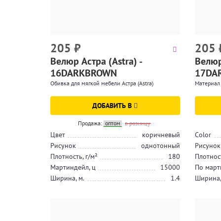
205
₽
205
Велюр Астра (Astra) -
Велюр 
16DARKBROWN
17DA
Обивка для мягкой мебели Астра (Astra)
Материал 
ДОБАВИТЬ В
Продажа:
оптом
в розницу
Цвет
коричневый
Color
Рисунок
однотонный
Рисунок
Плотность, г/м²
180
Плотност
Мартиндейл, ц
15000
По март
Ширина, м.
1.4
Ширина,