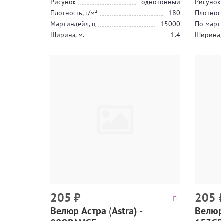
Рисунок
однотонный
Рисунок
Плотность, г/м²
180
Плотност
Мартиндейл, ц
15000
По март
Ширина, м.
1.4
Ширина,
205
₽
205
Велюр Астра (Astra) -
Велюр 