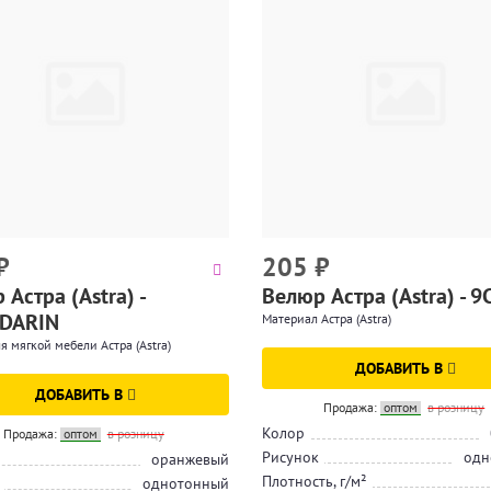
₽
205
₽
Астра (Astra) -
Велюр Астра (Astra) - 
DARIN
Материал Астра (Astra)
я мягкой мебели Астра (Astra)
ДОБАВИТЬ В
ДОБАВИТЬ В
Продажа:
оптом
в розницу
Колор
Продажа:
оптом
в розницу
Рисунок
одн
оранжевый
Плотность, г/м²
однотонный