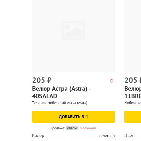
205
₽
205
Велюр Астра (Astra) -
Велюр 
40SALAD
11BR
Текстиль мебельный Астра (Astra)
Мебельная
ДОБАВИТЬ В
Продажа:
оптом
в розницу
Колор
зеленый
Цвет