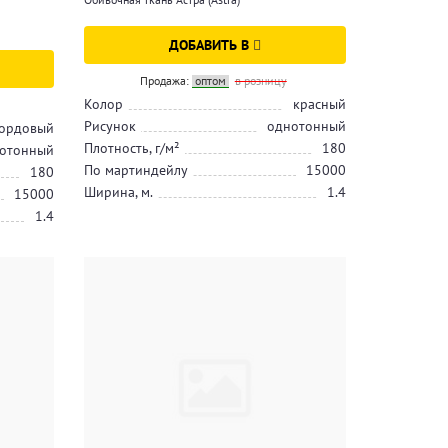
ДОБАВИТЬ В
Продажа:
оптом
в розницу
Колор
красный
Рисунок
однотонный
ордовый
Плотность, г/м²
180
отонный
По мартиндейлу
15000
180
Ширина, м.
1.4
15000
1.4