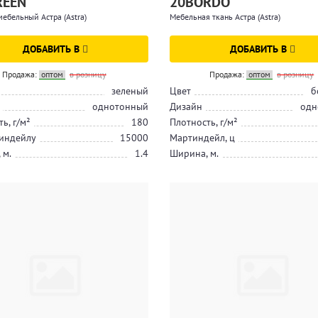
REEN
20BORDO
мебельный Астра (Astra)
Мебельная ткань Астра (Astra)
ДОБАВИТЬ В
ДОБАВИТЬ В
Продажа:
оптом
в розницу
Продажа:
оптом
в розницу
зеленый
Цвет
б
однотонный
Дизайн
одн
ь, г/м²
180
Плотность, г/м²
индейлу
15000
Мартиндейл, ц
 м.
1.4
Ширина, м.