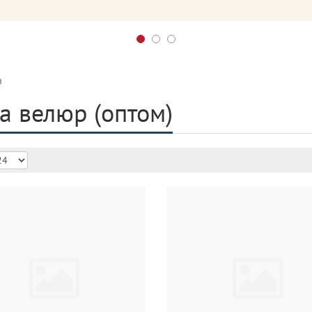
а
а велюр (оптом)