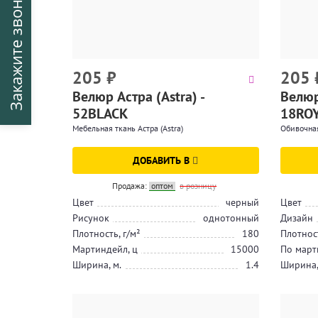
Закажите звонок
205
₽
205
Велюр Астра (Astra) -
Велюр 
52BLACK
18RO
Мебельная ткань Астра (Astra)
Обивочная
ДОБАВИТЬ В
Продажа:
оптом
в розницу
Цвет
черный
Цвет
Рисунок
однотонный
Дизайн
Плотность, г/м²
180
Плотност
Мартиндейл, ц
15000
По март
Ширина, м.
1.4
Ширина,