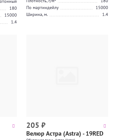
Плотность, г/м²
180
отонный
По мартиндейлу
15000
180
Ширина, м.
1.4
15000
1.4
205
₽
Велюр Астра (Astra) - 19RED
Обивочная ткань Астра (Astra)