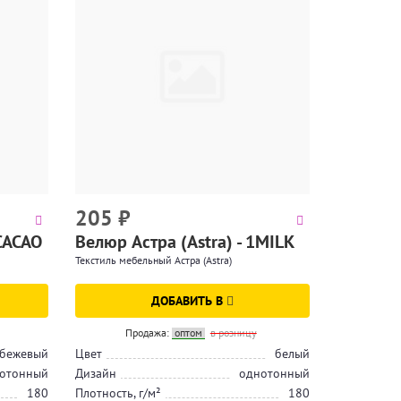
205
₽
9CACAO
Велюр Астра (Astra) - 1MILK
Текстиль мебельный Астра (Astra)
ДОБАВИТЬ В
Продажа:
оптом
в розницу
бежевый
Цвет
белый
отонный
Дизайн
однотонный
180
Плотность, г/м²
180