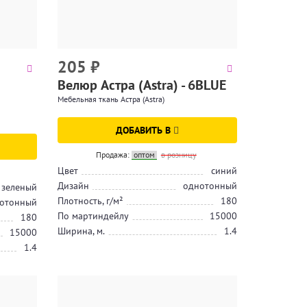
205
₽
Велюр Астра (Astra) - 6BLUE
Мебельная ткань Астра (Astra)
ДОБАВИТЬ В
Продажа:
оптом
в розницу
Цвет
синий
Дизайн
однотонный
зеленый
Плотность, г/м²
180
отонный
По мартиндейлу
15000
180
Ширина, м.
1.4
15000
1.4