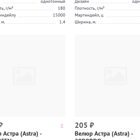
однотонный
Дизайн
одн
ь, г/м²
180
Плотность, г/м²
индейлу
15000
Мартиндейл, ц
 м.
1.4
Ширина, м.
₽
205
₽
Астра (Astra) -
Велюр Астра (Astra) -