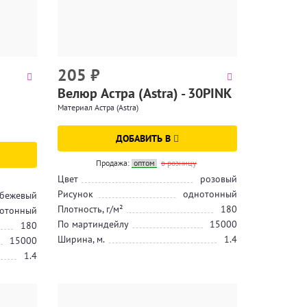
205
₽
Велюр Астра (Astra) - 30PINK
Материал Астра (Astra)
ДОБАВИТЬ В
Продажа:
оптом
в розницу
Цвет
розовый
Рисунок
однотонный
бежевый
Плотность, г/м²
180
отонный
По мартиндейлу
15000
180
Ширина, м.
1.4
15000
1.4