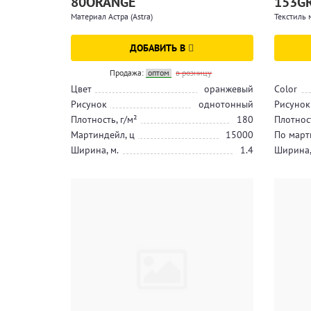
80ORANGE
153G
Материал Астра (Astra)
Текстиль 
ДОБАВИТЬ В
Продажа:
оптом
в розницу
Цвет
оранжевый
Color
Рисунок
однотонный
Рисунок
Плотность, г/м²
180
Плотност
Мартиндейл, ц
15000
По март
Ширина, м.
1.4
Ширина,