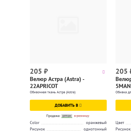
205
₽
205
Велюр Астра (Astra) -
Велюр 
22APRICOT
5MAN
Обивочная ткань Астра (Astra)
Обивка дл
ДОБАВИТЬ В
Продажа:
оптом
в розницу
Color
оранжевый
Цвет
Рисунок
однотонный
Рисунок