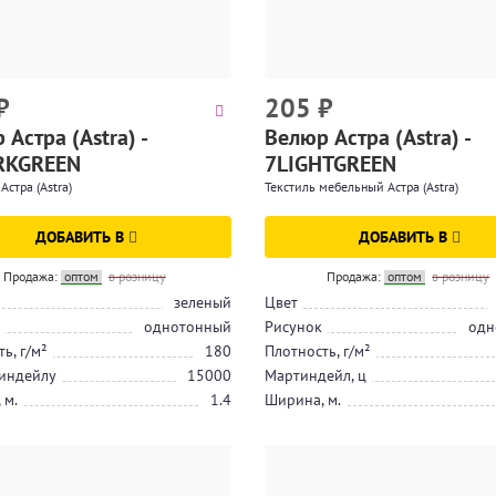
₽
205
₽
Астра (Astra) -
Велюр Астра (Astra) -
RKGREEN
7LIGHTGREEN
Астра (Astra)
Текстиль мебельный Астра (Astra)
ДОБАВИТЬ В
ДОБАВИТЬ В
Продажа:
оптом
в розницу
Продажа:
оптом
в розницу
зеленый
Цвет
однотонный
Рисунок
одн
ь, г/м²
180
Плотность, г/м²
индейлу
15000
Мартиндейл, ц
 м.
1.4
Ширина, м.