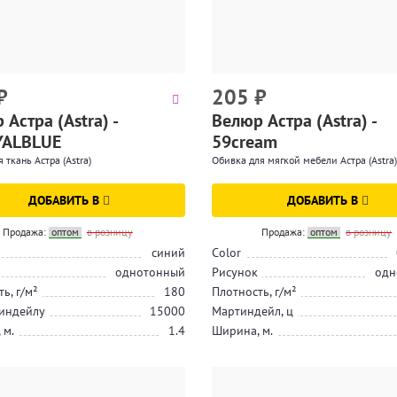
₽
205
₽
Астра (Astra) -
Велюр Астра (Astra) -
YALBLUE
59cream
 ткань Астра (Astra)
Обивка для мягкой мебели Астра (Astra)
ДОБАВИТЬ В
ДОБАВИТЬ В
Продажа:
оптом
в розницу
Продажа:
оптом
в розницу
синий
Color
однотонный
Рисунок
одн
ь, г/м²
180
Плотность, г/м²
индейлу
15000
Мартиндейл, ц
 м.
1.4
Ширина, м.