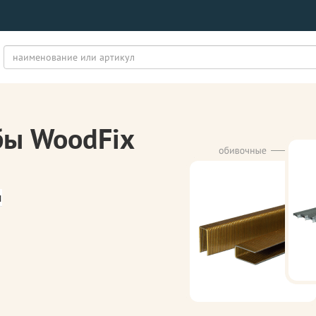
бы WoodFix
м