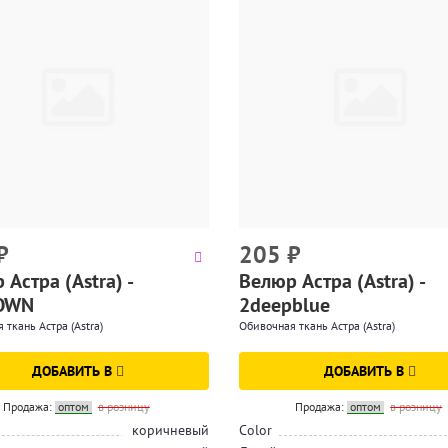
₽
205
₽
Астра (Astra) -
Велюр Астра (Astra) -
OWN
2deepblue
 ткань Астра (Astra)
Обивочная ткань Астра (Astra)
ДОБАВИТЬ В
ДОБАВИТЬ В
Продажа:
оптом
в розницу
Продажа:
оптом
в розницу
коричневый
Color